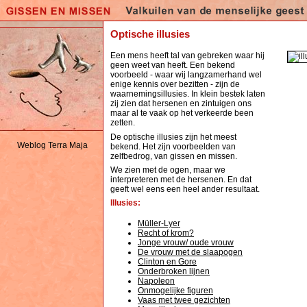
Optische illusies
Een mens heeft tal van gebreken waar hij
geen weet van heeft. Een bekend
voorbeeld - waar wij langzamerhand wel
enige kennis over bezitten - zijn de
waarnemingsillusies. In klein bestek laten
zij zien dat hersenen en zintuigen ons
maar al te vaak op het verkeerde been
zetten.
De optische illusies zijn het meest
Weblog Terra Maja
bekend. Het zijn voorbeelden van
zelfbedrog, van gissen en missen.
We zien met de ogen, maar we
interpreteren met de hersenen. En dat
geeft wel eens een heel ander resultaat.
Illusies:
Müller-Lyer
Recht of krom?
Jonge vrouw/ oude vrouw
De vrouw met de slaapogen
Clinton en Gore
Onderbroken lijnen
Napoleon
Onmogelijke figuren
Vaas met twee gezichten